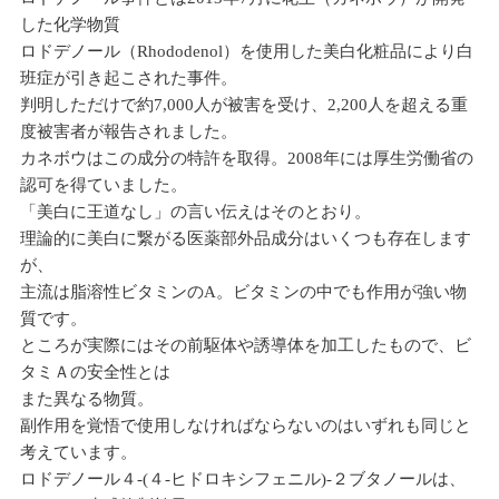
した化学物質
ロドデノール（Rhododenol）を使用した美白化粧品により白
班症が引き起こされた事件。
判明しただけで約7,000人が被害を受け、2,200人を超える重
度被害者が報告されました。
カネボウはこの成分の特許を取得。2008年には厚生労働省の
認可を得ていました。
「美白に王道なし」の言い伝えはそのとおり。
理論的に美白に繋がる医薬部外品成分はいくつも存在します
が、
主流は脂溶性ビタミンのA。ビタミンの中でも作用が強い物
質です。
ところが実際にはその前駆体や誘導体を加工したもので、ビ
タミＡの安全性とは
また異なる物質。
副作用を覚悟で使用しなければならないのはいずれも同じと
考えています。
ロドデノール４-(４-ヒドロキシフェニル)-２ブタノールは、