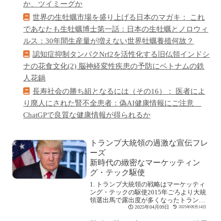
か、ツイミーグか
世界の生牡蠣市場を盛り上げる日本のマガキ： これ
であなたも生牡蠣博士第一話：日本の生牡蠣とノロウィ
ルス：30年間生産量が増えない世界牡蠣養殖何故？
認知症抑制タンパクNrf2を活性化する旧仏領インドシ
ナの花食文化(2) 脳神経変性疾患の予防にベトナムの鉄
人花鍋
長寿社会の勝ち組となるには（その16）： 医者によ
り廃人にされた腎不全患者：偽AI健康情報にご注意
ChatGPで良質な健康情報が得られるか
トランプ大統領の過激な宣伝フレ
ーズ
新時代の緻密なマーケッティン
グ・テック駆使
1. トランプ大統領の戦略はマーケッティ
ング・テックの駆使2015年ごろより大統
領選出馬で露出度が多くなったトランプ
氏。[続きを読む]
2025年04月09日
2025年09月14日