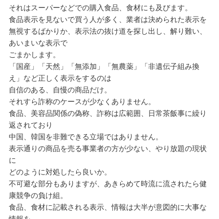
それはスーパーなどでの購入食品、食材にも及びます。
食品表示を見ないで買う人が多く、業者は決められた表示を
無視するばかりか、表示法の抜け道を探し出し、解り難い、
あいまいな表示で
ごまかします。
「国産」「天然」「無添加」「無農薬」「非遺伝子組み換
え」など正しく表示をするのは
自信のある、自慢の商品だけ。
それすら詐称のケースが少なくありません。
食品、美容品関係の偽称、詐称は広範囲、日常茶飯事に繰り
返されており
中国、韓国を非難できる立場ではありません。
表示通りの商品を売る事業者の方が少ない、やり放題の現状
に
どのように対処したら良いか。
不可避な部分もありますが、あきらめて時流に流されたら健
康競争の負け組。
食品、食材に記載される表示、情報は大半が意図的に大事な
情報を