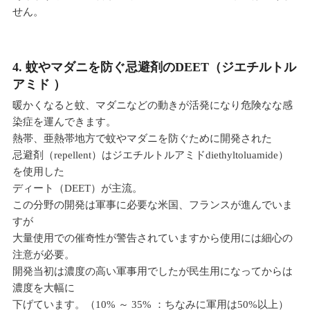
せん。
4. 蚊やマダニを防ぐ忌避剤のDEET（ジエチルトル
アミド
）
暖かくなると蚊、マダニなどの動きが活発になり危険なな感
染症を運んできます。
熱帯、亜熱帯地方で蚊やマダニを防ぐために開発された
忌避剤（repellent）はジエチルトルアミドdiethyltoluamide）
を使用した
ディート（DEET）が主流。
この分野の開発は軍事に必要な米国、フランスが進んでいま
すが
大量使用での催奇性が警告されていますから使用には細心の
注意が必要。
開発当初は濃度の高い軍事用でしたが民生用になってからは
濃度を大幅に
下げています。（10% ～ 35% ：ちなみに軍用は50%以上）