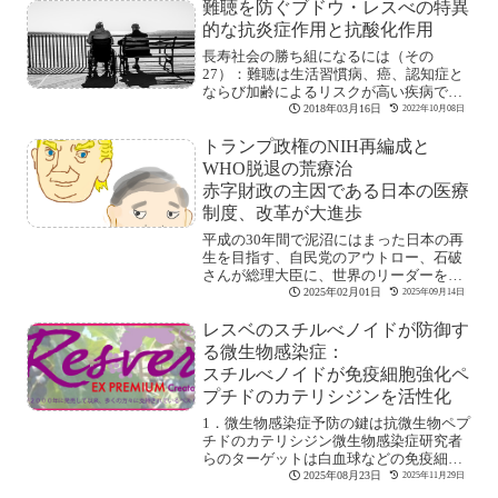
難聴を防ぐブドウ・レスべの特異
的な抗炎症作用と抗酸化作用
長寿社会の勝ち組になるには（その
27）：難聴は生活習慣病、癌、認知症と
ならび加齢によるリスクが高い疾病です
が発症する年齢[続きを読む]
2018年03月16日
2022年10月08日
トランプ政権のNIH再編成と
WHO脱退の荒療治
赤字財政の主因である日本の医療
制度、改革が大進歩
平成の30年間で泥沼にはまった日本の再
生を目指す、自民党のアウトロー、石破
さんが総理大臣に、世界のリーダーを自
認する元大[続きを読む]
2025年02月01日
2025年09月14日
レスベのスチルべノイドが防御す
る微生物感染症：
スチルべノイドが免疫細胞強化ペ
プチドのカテリシジンを活性化
1．微生物感染症予防の鍵は抗微生物ペプ
チドのカテリシジン微生物感染症研究者
らのターゲットは白血球などの免疫細胞
内に存在す[続きを読む]
2025年08月23日
2025年11月29日