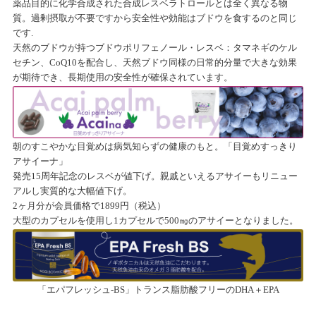
薬品目的に化学合成された合成レスベラトロールとは全く異なる物
質。過剰摂取が不要ですから安全性や効能はブドウを食するのと同じ
です.
天然のブドウが持つブドウポリフェノール・レスベ：タマネギのケル
セチン、CoQ10を配合し、天然ブドウ同様の日常的分量で大きな効果
が期待でき、長期使用の安全性が確保されています。
朝のすこやかな目覚めは病気知らずの健康のもと。「目覚めすっきり
アサイーナ」
発売15周年記念のレスベが値下げ。親戚といえるアサイーもリニュー
アルし実質的な大幅値下げ。
2ヶ月分が会員価格で1899円（税込）
大型のカプセルを使用し1カプセルで500㎎のアサイーとなりました。
「エパフレッシュ-BS」トランス脂肪酸フリーのDHA＋EPA