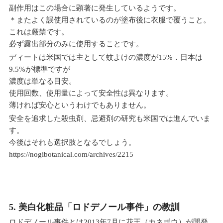
副作用はこの場合に顕著に発生しているようです。
＊またよく誤使用されているのが塗布後に衣服で覆うこと。
これは厳禁です。
必ず露出部分のみに使用することです。
ディートは米国では主として蚊よけの濃度が15%．日本は
9.5%が標準ですが
濃度は単なる目安。
使用回数、使用量によって安全性は異なります。
薄ければ安心というわけでもありません。
安全を追求した殺虫剤、忌避剤の研究も米国では進んでいま
す。
今後はそれも選択肢となるでしょう。
https://nogibotanical.com/archives/2215
5. 美白化粧品「ロドデノール事件」の教訓
ロドデノール事件とは2013年7月に花王（カネボウ）が開発