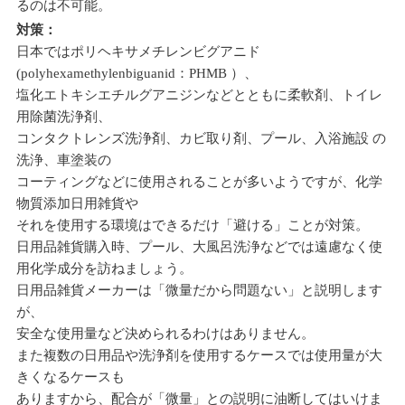
るのは不可能。
対策：
日本ではポリヘキサメチレンビグアニド
(polyhexamethylenbiguanid：PHMB ）、
塩化エトキシエチルグアニジンなどとともに柔軟剤、トイレ
用除菌洗浄剤、
コンタクトレンズ洗浄剤、カビ取り剤、プール、入浴施設 の
洗浄、車塗装の
コーティングなどに使用されることが多いようですが、化学
物質添加日用雑貨や
それを使用する環境はできるだけ「避ける」ことが対策。
日用品雑貨購入時、プール、大風呂洗浄などでは遠慮なく使
用化学成分を訪ねましょう。
日用品雑貨メーカーは「微量だから問題ない」と説明します
が、
安全な使用量など決められるわけはありません。
また複数の日用品や洗浄剤を使用するケースでは使用量が大
きくなるケースも
ありますから、配合が「微量」との説明に油断してはいけま