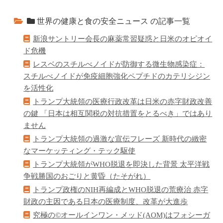
世界の健康と食の安全ニュース の記事一覧
新浪サントリー会長の麻薬常習疑惑と日米のオピオイ
ド危機
レスベのスチルべノイドが防御する微生物感染症：
スチルべノイドが免疫細胞強化ペプチドのカテリシジン
を活性化
トランプ大統領の医療行政改革は日米の赤字財政改善
の鍵 「日本は相互関税の対抗措置をとるべき」ではあり
ません
トランプ大統領の過激な宣伝フレーズ 新時代の緻密
なマーケッティング・テック駆使
トランプ大統領がWHO脱退を即決した背景 太平洋戦
争戦勝国のおごりと黄昏（たそがれ）
トランプ政権のNIH再編成とWHO脱退の荒療治 赤字
財政の主因である日本の医療制度、改革が大進歩
究極の©オールインワン・メッド(AOM)はフォシーガ