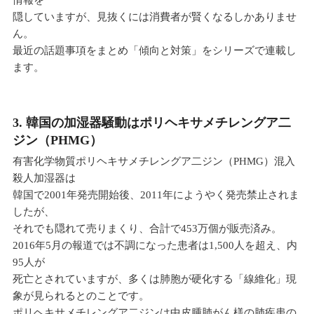
隠していますが、見抜くには消費者が賢くなるしかありませ
ん。
最近の話題事項をまとめ「傾向と対策」をシリーズで連載し
ます。
3. 韓国の加湿器騒動はポリヘキサメチレングア二
ジン（PHMG）
有害化学物質ポリヘキサメチレングア二ジン（PHMG）混入
殺人加湿器は
韓国で2001年発売開始後、2011年にようやく発売禁止されま
したが、
それでも隠れて売りまくり、合計で453万個が販売済み。
2016年5月の報道では不調になった患者は1,500人を超え、内
95人が
死亡とされていますが、多くは肺胞が硬化する「線維化」現
象が見られるとのことです。
ポリヘキサメチレングア二ジンは中皮腫肺がん様の肺疾患の