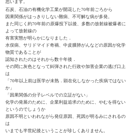
思います。
石炭、石油の有機化学工業が開花した70年前ごろから
因果関係がはっきりしない難病、不可解な病が多発。
また同じく約70年前の原爆投下以後、多数の放射線被爆者に
よって放射線の
有害実態が明らかになりました．
水俣病、サリドマイド奇禍、中皮腫肺がんなどの原因が化学
物質であることが
認知されたのはそれから数十年後．
その間に灰色となって糾弾された行政や加害企業の逃げ口上
は
「70年以上前は医学が未熟．顕在化しなかった疾病ではない
か」
「因果関係の分子レベルでの立証がない」
化学の発展のために、企業利益追求のために、やむを得ない
というのでしょうか
原因不明といわれながら発症原因、死因が明るみにされるの
は
いまでも半世紀後ということが珍しくありません。