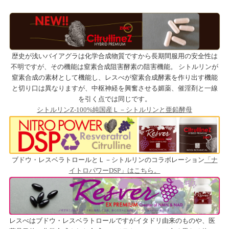
歴史が浅いバイアグラは化学合成物質ですから長期間服用の安全性は
不明ですが、その機能は窒素合成阻害酵素の阻害機能。 シトルリンが
窒素合成の素材として機能し、レスべが窒素合成酵素を作り出す機能
と切り口は異なりますが、中枢神経を興奮させる媚薬、催淫剤と一線
を引く点では同じです。
シトルリンZ-100%純国産Ｌ－シトルリンと亜鉛酵母
ブドウ・レスベラトロールとＬ－シトルリンのコラボレーション
「ナ
イトロパワーDSP」はこちら。
レスべはブドウ・レスベラトロールですがイタドリ由来のものや、医