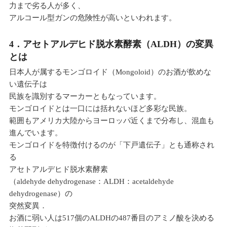
力まで劣る人が多く、
アルコール型ガンの危険性が高いといわれます。
4．アセトアルデヒド脱水素酵素（ALDH）の変異
とは
日本人が属するモンゴロイド（Mongoloid）のお酒が飲めな
い遺伝子は
民族を識別するマーカーともなっています。
モンゴロイドとは一口には括れないほど多彩な民族。
範囲もアメリカ大陸からヨーロッパ近くまで分布し、混血も
進んでいます。
モンゴロイドを特徴付けるのが「下戸遺伝子」とも通称され
る
アセトアルデヒド脱水素酵素
（aldehyde dehydrogenase：ALDH：acetaldehyde
dehydrogenase）の
突然変異．
お酒に弱い人は517個のALDHの487番目のアミノ酸を決める