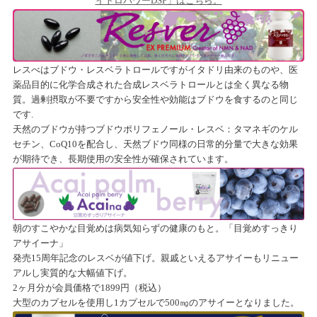
イトロパワーDSP」はこちら。
レスべはブドウ・レスベラトロールですがイタドリ由来のものや、医
薬品目的に化学合成された合成レスベラトロールとは全く異なる物
質。過剰摂取が不要ですから安全性や効能はブドウを食するのと同じ
です.
天然のブドウが持つブドウポリフェノール・レスベ：タマネギのケル
セチン、CoQ10を配合し、天然ブドウ同様の日常的分量で大きな効果
が期待でき、長期使用の安全性が確保されています。
朝のすこやかな目覚めは病気知らずの健康のもと。「目覚めすっきり
アサイーナ」
発売15周年記念のレスベが値下げ。親戚といえるアサイーもリニュー
アルし実質的な大幅値下げ。
2ヶ月分が会員価格で1899円（税込）
大型のカプセルを使用し1カプセルで500㎎のアサイーとなりました。