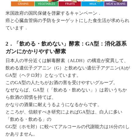
米国政府の国民保健を啓蒙するキャンペーン．
癌と心臓血管病の予防をターゲットにした食生活が求められ
ています．
2．「飲める・飲めない」酵素：GA型：消化器系
ガンにかかりやすい酵素
日本人の半分近くは解毒酵素（ALDH）の構造が変異して、
飲める遺伝子グアニン（G）と飲めない遺伝子アデニン(A)が
GA型（ヘテロ対）となっています。
このGA型の人たちがお酒の害を受けやすいグループ。
なぜならば、GA型（「飲める・飲めない」）は若いうちか
ら飲酒の習慣を持てば、
かなりの酒量に耐えうるようになるからです。
ところが、信頼すべき研究によればGA型は、白人に多い
「飲める・飲める」の
GG型（ホモ対）に較べてアルコールの代謝能力は16分の1し
かありません。