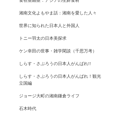
食在亜細亜：アジアの生鮮食材
湘南文化よもやま話：湘南を愛した人々
世界に知られた日本人と外国人
トニー羽太の日本美探求
ケン幸田の世事・雑学閑談（千思万考）
しらす・さぶろうの日本人がんばれ!!
しらす・さぶろうの日本人がんばれ！観光
立国編
ジョージ大町の湘南鎌倉ライフ
石木時代