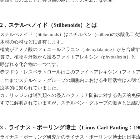
2．スチルべノイド（Stilbenoids）とは
スチルべノイド（Stilbenoids）はスチルベン（stilben)の水酸化
木材の心材などに含有します。
植物がアミノ酸のフェニールアラニン（phenylalanine）から
質
で、植物を外敵から護るファイトアレキシン（phytoalexin）と
呼ばれる化合物の一つです。
赤ブドウ・レスベラトロールはこのファイトアレキシン（フィト
これまでスチルベン・グループの細胞内における生理活性は未明
疫学的に知られていました。
カテリシジンは哺乳類への侵入バクテリア防御に対する先天的免
すでに解明されていますが、スチルベン・グループの働きとは結
3．ライナス・ポーリング博士
（Linus Carl Pauling：
ライナス・ポーリング研究所のライナス・ポーリング博士は日本