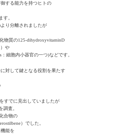
防御する能力を持つヒトの
ています。
ils)より分離されましたが
-dihydroxyvitaminD
s）や
omes：細胞内小器官の一つ)などです。
。
染に対して鍵となる役割を果たす
の
をすでに見出していましたが
を調査。
化合物の
tilbene）でした。
疫機能を