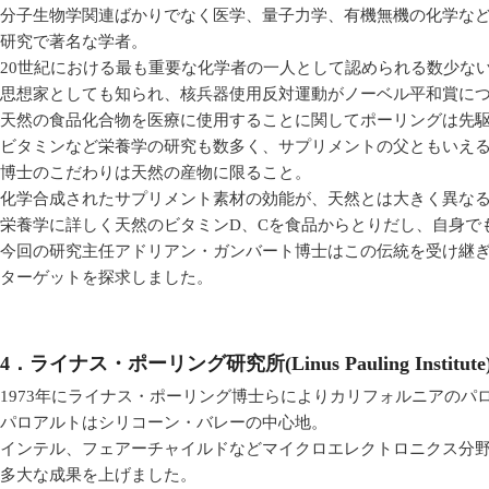
分子生物学関連ばかりでなく医学、量子力学、有機無機の化学な
研究で著名な学者。
20世紀における最も重要な化学者の一人として認められる数少な
思想家としても知られ、核兵器使用反対運動がノーベル平和賞に
天然の食品化合物を医療に使用することに関してポーリングは先
ビタミンなど栄養学の研究も数多く、サプリメントの父ともいえ
博士のこだわりは天然の産物に限ること。
化学合成されたサプリメント素材の効能が、天然とは大きく異な
栄養学に詳しく天然のビタミンD、Cを食品からとりだし、自身で
今回の研究主任アドリアン・ガンバート博士はこの伝統を受け継
ターゲットを探求しました。
4．ライナス・ポーリング研究所(Linus Pauling Institute
1973年にライナス・ポーリング博士らによりカリフォルニアのパロアル
パロアルトはシリコーン・バレーの中心地。
インテル、フェアーチャイルドなどマイクロエレクトロニクス分
多大な成果を上げました。