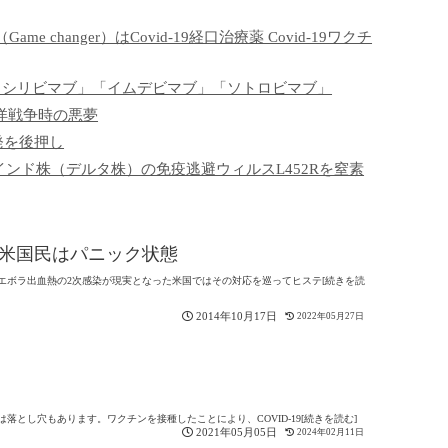
changer）はCovid-19経口治療薬 Covid-19ワクチ
「カシリビマブ」「イムデビマブ」「ソトロビマブ」
洋戦争時の悪夢
発を後押し
インド株（デルタ株）の免疫逃避ウィルスL452Rを窒素
に米国民はパニック状態
エボラ出血熱の2次感染が現実となった米国ではその対応を巡ってヒステ[続きを読
2014年10月17日
2022年05月27日
とし穴もあります。ワクチンを接種したことにより、COVID-19[続きを読む]
2021年05月05日
2024年02月11日