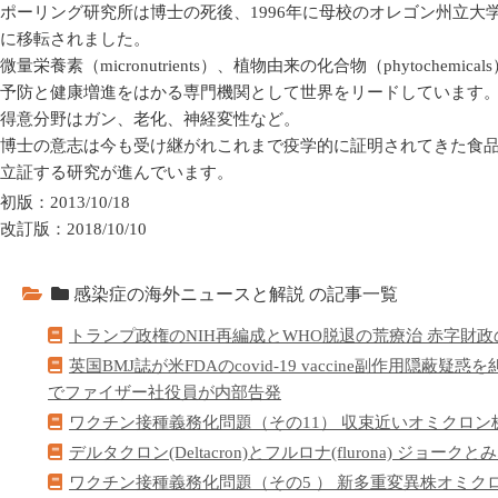
ポーリング研究所は博士の死後、1996年に母校のオレゴン州立大学内（Oregon
に移転されました。
微量栄養素（micronutrients）、植物由来の化合物（phytochem
予防と健康増進をはかる専門機関として世界をリードしています
得意分野はガン、老化、神経変性など。
博士の意志は今も受け継がれこれまで疫学的に証明されてきた食
立証する研究が進んでいます。
初版：2013/10/18
改訂版：2018/10/10
感染症の海外ニュースと解説 の記事一覧
トランプ政権のNIH再編成とWHO脱退の荒療治 赤字財
英国BMJ誌が米FDAのcovid-19 vaccine副作用隠
でファイザー社役員が内部告発
ワクチン接種義務化問題（その11） 収束近いオミクロン
デルタクロン(Deltacron)とフルロナ(flurona) ジョー
ワクチン接種義務化問題（その5 ） 新多重変異株​オミ