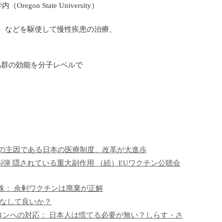
 State University）
icals）などを駆使して慢性疾患の治療、
。
品群の効能を分子レベルで
政の主因である日本の医療制度、改革が大進歩
蔽疑惑を糾弾 隠されている重大副作用 （続）EUワクチン公聴会
株： 余剰ワクチンは廃棄が正解
クとみなして良いか？
クロンへの対応： 日本人は慌てる必要が無い？しらす・さ