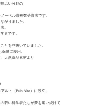
ど幅広い分野の
いノーベル賞複数受賞者です。
つながりました。
駆者。
る学者です。
ることを見抜いていました。
も保健に愛用。
ぎ、天然食品素材より
)
ト（Palo Alto）に設立。
野の若い科学者たちが夢を追い続けて