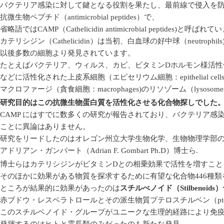
バクテリア感染に対して鍵となる役割を果たし、最前線で侵入を
抗微生物ペプチド（antimicrobial peptides）で、
省略語ではCAMP（Cathelicidin antimicrobial peptides)と呼ばれ
カテリシジン（Cathelicidin）は当初、白血球の好中球（neutroph
以後多数の細胞より発見されています。
たとえばバクテリア、ウィルス、カビ、ビタミンDホルモン様活性化物質の125
などに活性化された上皮系細胞（エピセリウム細胞：epithelial cell
マクロファージ（貪食細胞：macrophages)のリソゾーム（lysos
研究目的はこの抗微生物蛋白質を活性化させる化合物探しでした
CAMP にはすでに数多くの研究が報告されており、バクテリア感
ことに異論はありません。
研究をリードしたのはオレゴン州立大学生物化学、生物物理学部
アドリアン・ガンバート（Adrian F. Gombart Ph.D）博士ら.
博士らはカテリシジンがビタミンDとの相乗効果で活性を増すこと
そのほかに効果がある物質を探求するために有望な化合物446種類
ところが結果的に効果があったのは
スチルべノイド（Stilbenoids）
赤ブドウ・レスベラトロールとその派生物質プテロスチルベン（pteros
このスチルベノイド・グループがユニークな生理的経路により免
発揮するのはヒトと霊長類のみだったのも新たな発見。