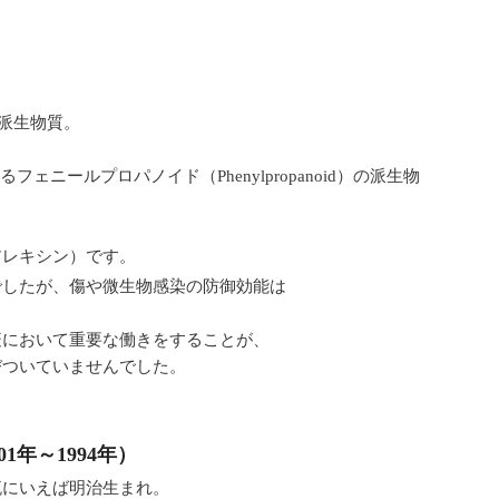
二次派生物質。
合成するフェニールプロパノイド（
Phenylpropanoid）の派生物
アレキシン）です。
でしたが、傷や微生物感染の防御効能は
疫において重要な働きをすることが、
びついていませんでした。
1901年～1994年）
流にいえば明治生まれ。