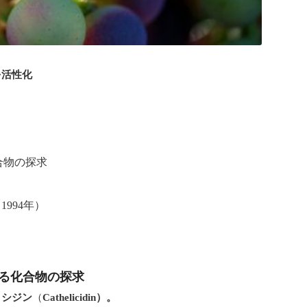
を活性化
目次
化合物の探求
～1994年）
せる化合物の探求
リシジン
（
Cathelicidin）。