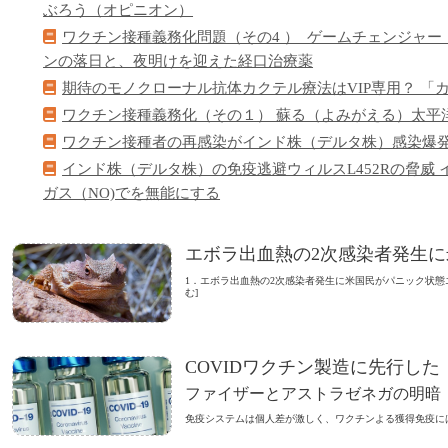
ぶろう（オピニオン）
ワクチン接種義務化問題（その4 ）​ ゲームチェンジャー（Game 
ンの落日と、夜明けを迎えた経口治療薬
期待のモノクローナル抗体カクテル療法はVIP専用？ 
​ワクチン接種義務化（その１） 蘇る（よみがえる）太平
ワクチン接種者の再感染がインド株（デルタ株）感染爆
インド株（デルタ株）の免疫逃避ウィルスL452Rの脅威 
ガス（NO)でを無能にする
エボラ出血熱の2次感染者発生
1．エボラ出血熱の2次感染者発生に米国民がパニック状態
む]
COVIDワクチン製造に先行した
ファイザーとアストラゼネガの明暗
免疫システムは個人差が激しく、ワクチンよる獲得免疫には落