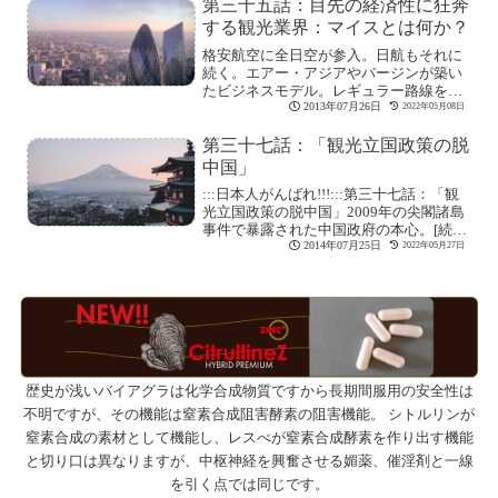
第三十五話：目先の経済性に狂奔
する観光業界：マイスとは何か？
格安航空に全日空が参入。日航もそれに
続く。エアー・アジアやバージンが築い
たビジネスモデル。レギュラー路線を持
つだけに、カ[続きを読む]
2013年07月26日
2022年05月08日
第三十七話：「観光立国政策の脱
中国」
:::日本人がんばれ!!!:::第三十七話：「観
光立国政策の脱中国」2009年の尖閣諸島
事件で暴露された中国政府の本心。[続き
を読む]
2014年07月25日
2022年05月27日
歴史が浅いバイアグラは化学合成物質ですから長期間服用の安全性は
不明ですが、その機能は窒素合成阻害酵素の阻害機能。 シトルリンが
窒素合成の素材として機能し、レスべが窒素合成酵素を作り出す機能
と切り口は異なりますが、中枢神経を興奮させる媚薬、催淫剤と一線
を引く点では同じです。