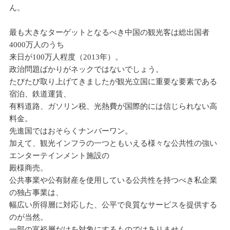
ん。
最も大きなターゲットとなるべき中国の観光客は総出国者
4000万人のうち
来日が100万人程度（2013年）。
政治問題ばかりがネックではないでしょう。
たびたび取り上げてきましたが観光立国に重要な要素である
宿泊、鉄道運賃、
有料道路、ガソリン税、光熱費が国際的には信じられない高
料金。
先進国ではおそらくナンバーワン。
加えて、観光インフラの一つともいえる様々な公共性の強い
エンターテインメント施設の
殿様商売。
公共事業や公有財産を使用している公共性を持つべき私企業
の独占事業は、
幅広い所得層に対応した、公平で良質なサービスを提供する
のが当然。
一部の富裕層だけを対象にするものではありません。