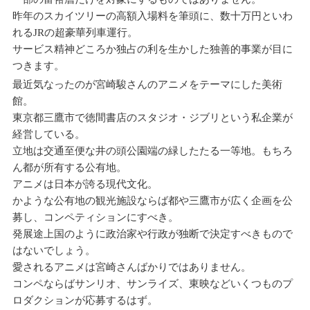
昨年のスカイツリーの高額入場料を筆頭に、数十万円といわ
れるJRの超豪華列車運行。
サービス精神どころか独占の利を生かした独善的事業が目に
つきます。
最近気なったのが宮崎駿さんのアニメをテーマにした美術
館。
東京都三鷹市で徳間書店のスタジオ・ジブリという私企業が
経営している。
立地は交通至便な井の頭公園端の緑したたる一等地。もちろ
ん都が所有する公有地。
アニメは日本が誇る現代文化。
かような公有地の観光施設ならば都や三鷹市が広く企画を公
募し、コンペティションにすべき。
発展途上国のように政治家や行政が独断で決定すべきもので
はないでしょう。
愛されるアニメは宮崎さんばかりではありません。
コンペならばサンリオ、サンライズ、東映などいくつものプ
ロダクションが応募するはず。