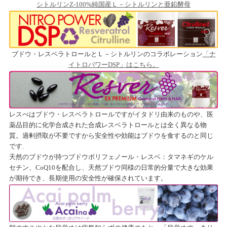
シトルリンZ-100%純国産Ｌ－シトルリンと亜鉛酵母
ブドウ・レスベラトロールとＬ－シトルリンのコラボレーション
「ナ
イトロパワーDSP」はこちら。
レスべはブドウ・レスベラトロールですがイタドリ由来のものや、医
薬品目的に化学合成された合成レスベラトロールとは全く異なる物
質。過剰摂取が不要ですから安全性や効能はブドウを食するのと同じ
です.
天然のブドウが持つブドウポリフェノール・レスベ：タマネギのケル
セチン、CoQ10を配合し、天然ブドウ同様の日常的分量で大きな効果
が期待でき、長期使用の安全性が確保されています。