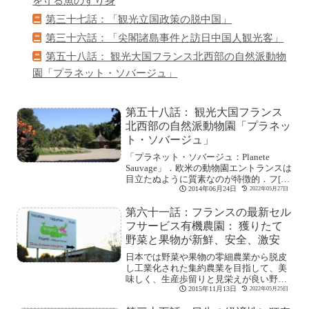
を守る魚のすり身
第三十七話：「観光立国政策の脱中国」
第三十六話：「尖閣諸島事件と訪日中国人観光客」
第五十八話： 観光大国フランス北西部の自然派動物
園「プラネット・ソバージュ」
第五十八話： 観光大国フランス
北西部の自然派動物園「プラネッ
ト・ソバージュ」
「プラネット・ソバージュ：Planete
Sauvage」．欧米の動物園エントランスは
目立たぬように質素なのが特徴的．フ[続
きを読む]
2014年06月24日
2022年05月27日
第六十一話：フランスの最新セル
フサービス有機農園： 獲りたて
野菜と果物が新鮮、安全、激安
日本では野菜や果物の零細農業から脱皮
し工業化された集約農業を目指して、美
味しく、生産歩留りと見栄えが良い野菜
を作る動きが[続きを読む]
2015年11月13日
2022年05月25日