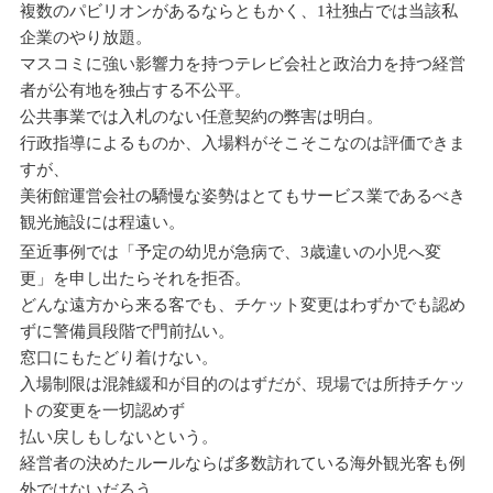
複数のパビリオンがあるならともかく、1社独占では当該私
企業のやり放題。
マスコミに強い影響力を持つテレビ会社と政治力を持つ経営
者が公有地を独占する不公平。
公共事業では入札のない任意契約の弊害は明白。
行政指導によるものか、入場料がそこそこなのは評価できま
すが、
美術館運営会社の驕慢な姿勢はとてもサービス業であるべき
観光施設には程遠い。
至近事例では「予定の幼児が急病で、3歳違いの小児へ変
更」を申し出たらそれを拒否。
どんな遠方から来る客でも、チケット変更はわずかでも認め
ずに警備員段階で門前払い。
窓口にもたどり着けない。
入場制限は混雑緩和が目的のはずだが、現場では所持チケッ
トの変更を一切認めず
払い戻しもしないという。
経営者の決めたルールならば多数訪れている海外観光客も例
外ではないだろう。