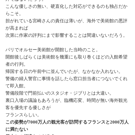
こんな優しさの無い、硬直化した対応ができるのも独占だか
らこそ。
担がれている宮崎さんの責任は薄いが、海外で美術館の悪評
が高まれば
次第に作家の評判にまで影響することは間違いないだろう。
パリでオルセー美術館が開館した当時のこと。
開館後しばらくは美術館を幾重にも取り巻くほどの入館希望
者の行列。
帰国する日の午前中に並んでいたが、なかなか入れない。
警備の婦人警官に事情を話したら窓口担当者につないでくれ
て即入館。
警備段階で門前払いのスタジオ・ジブリとは大違い。
裏口入場の議論もあろうが、臨機応変、時間が無い海外観光
客を優先する優しさが
フランスらしい。
この姿勢が7000
万人の観光客が訪問するフランスと2000万人
に満たない