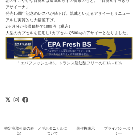
朝のすこやかな目覚めは病気知らずの健康のもと。「目覚めすっきり
アサイーナ」
発売15周年記念のレスベが値下げ。親戚といえるアサイーもリニュー
アルし実質的な大幅値下げ。
2ヶ月分が会員価格で1899円（税込）
大型のカプセルを使用し1カプセルで500㎎のアサイーとなりました。
「エパフレッシュ-BS」トランス脂肪酸フリーのDHA＋EPA
特定商取引法の表
ノギボタニカルに
著作権表示
プライバシーポリ
記
ついて
シー