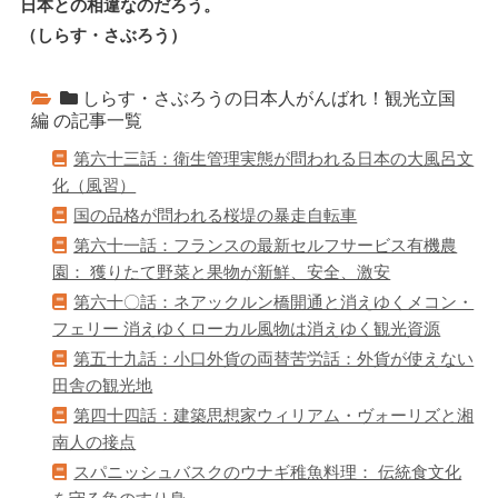
日本との相違なのだろう。
（しらす・さぶろう）
しらす・さぶろうの日本人がんばれ！観光立国
編 の記事一覧
第六十三話：衛生管理実態が問われる日本の大風呂文
化（風習）
国の品格が問われる桜堤の暴走自転車
第六十一話：フランスの最新セルフサービス有機農
園： 獲りたて野菜と果物が新鮮、安全、激安
第六十〇話：ネアックルン橋開通と消えゆくメコン・
フェリー 消えゆくローカル風物は消えゆく観光資源
第五十九話：小口外貨の両替苦労話：外貨が使えない
田舎の観光地
第四十四話：建築思想家ウィリアム・ヴォーリズと湘
南人の接点
スパニッシュバスクのウナギ稚魚料理： 伝統食文化