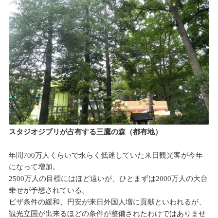
スタジオジブリが占有する三鷹の森（都有地）
年間700万人くらいで永らく低迷していた来日観光客が今年
になって増加。
2500万人の目標にはほど遠いが、ひとまずは2000万人の大台
乗せが予想されている。
ビザ条件の緩和、円安が来日外国人増に貢献といわれるが、
観光立国が出来るほどの条件が整備されたわけではありませ