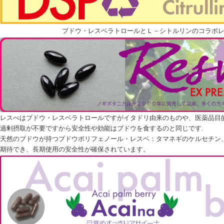
ブドウ・レスベラトロールとＬ－シトルリンのコラボ
レスべはブドウ・レスベラトロールですがイタドリ由来のものや、医薬品目
過剰摂取が不要ですから安全性や効能はブドウを食するのと同じです.
天然のブドウが持つブドウポリフェノール・レスベ：タマネギのケルセチン、
期待でき、長期使用の安全性が確保されています。