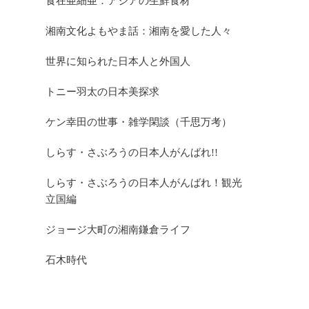
食在亜細亜：アジアの生鮮食材
湘南文化よもやま話：湘南を愛した人々
世界に知られた日本人と外国人
トニー羽太の日本美探求
ケン幸田の世事・雑学閑談（千思万考）
しらす・さぶろうの日本人がんばれ!!
しらす・さぶろうの日本人がんばれ！観光
立国編
ジョージ大町の湘南鎌倉ライフ
石木時代