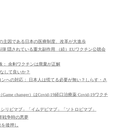
政の主因である日本の医療制度、改革が大進歩
蔽疑惑を糾弾 隠されている重大副作用 （続）EUワクチン公聴会
株： 余剰ワクチンは廃棄が正解
クとみなして良いか？
クロンへの対応： 日本人は慌てる必要が無い？しらす・さ
changer）はCovid-19経口治療薬 Covid-19ワクチ
「カシリビマブ」「イムデビマブ」「ソトロビマブ」
洋戦争時の悪夢
発を後押し