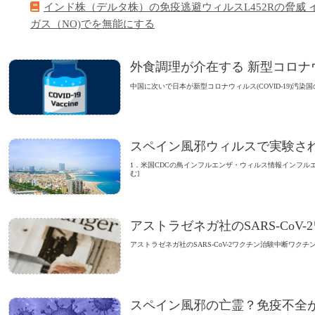
インド株（デルタ株）の免疫逃避ウィルスL452Rの脅威 
ガス（NO)でを無能にする
外食調理が介在する 新型コロナウ
中国に次いで日本が新型コロナウィルス(COVID-19)汚
スペイン風邪ウィルスで実験された
1．米国CDCの鳥インフルエンザ・ウィルス情報インフル
む]
アストラゼネガ社のSARS-CoV
アストラゼネガ社のSARS-CoV-2ワクチン治験中断ワク
スペイン風邪の亡霊？免疫不全