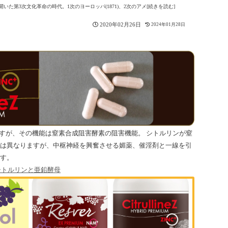
た第3次文化革命の時代。1次のヨーロッパ(1871)、2次のアメ[続きを読む]
2020年02月26日
2024年01月28日
すが、その機能は窒素合成阻害酵素の阻害機能。 シトルリンが窒
は異なりますが、中枢神経を興奮させる媚薬、催淫剤と一線を引
す。
－シトルリンと亜鉛酵母