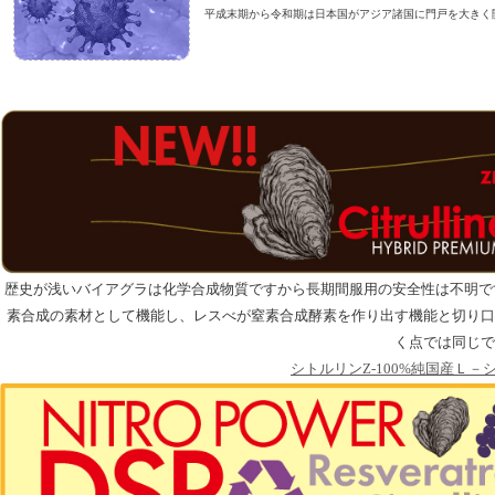
平成末期から令和期は日本国がアジア諸国に門戸を大きく開い
歴史が浅いバイアグラは化学合成物質ですから長期間服用の安全性は不明で
素合成の素材として機能し、レスべが窒素合成酵素を作り出す機能と切り口
く点では同じで
シトルリンZ-100%純国産Ｌ