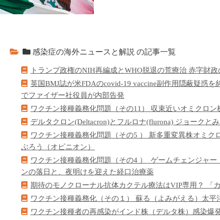
感染症の海外ニュースと解説 の記事一覧
トランプ政権のNIH再編成とWHO脱退の荒療治 赤字財
英国BMJ誌が米FDAのcovid-19 vaccine副作用隠
でファイザー社役員が内部告発
ワクチン接種義務化問題（その11） 収束近いオミクロン
デルタクロン(Deltacron)とフルロナ(flurona) ジョー
ワクチン接種義務化問題（その5 ） 新多重変異株​オミ
ぶろう（オピニオン）
ワクチン接種義務化問題（その4 ）​ ゲームチェンジャー（Game 
ンの落日と、夜明けを迎えた経口治療薬
期待のモノクローナル抗体カクテル療法はVIP専用？ 
​ワクチン接種義務化（その１） 蘇る（よみがえる）太平
ワクチン接種者の再感染がインド株（デルタ株）感染爆