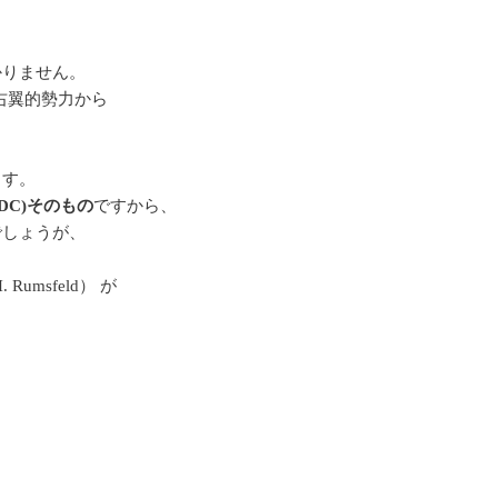
かりません。
の右翼的勢力から
ます。
C)そのもの
ですから、
でしょうが、
msfeld） が