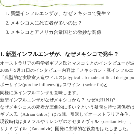
1. 新型インフルエンザが、なぜメキシコで発生？
2. メキシコ人に死亡者が多いのは？
3. メキシコとアメリカ合衆国との微妙な関係
1. 新型インフルエンザが、なぜメキシコで発生？
オーストラリアの科学者ギブス氏とマスコミとのインタビューが
2009年5月11日のインタビュー内容は「メキシカン・豚インフ
「典型的な実験室人造ウィルス(a typical lab made artificial design p
ポーサイン(porcine influenza)はスワイン（swine flu)と
同様に豚インフルエンザを意味します。
新型インフルエンザがなぜメキシコから？ なぜA(H1N1)?
なぜメキシコ人の死者が圧倒的に多い？という疑問を持つ関係者
ギブス氏（Adrian Gibbs）は75歳。引退してオーストラリア在住。
現役時代はタミフルやリレンザのオセタミヴィル（oseltamivir） 、
ザナミヴィル（Zanamivir）開発に主導的な役割をはたしました。