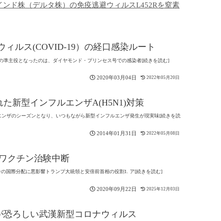
インド株（デルタ株）の免疫逃避ウィルスL452Rを窒素
ィルス(COVID-19）の経口感染ルート
染国の準主役となったのは、ダイヤモンド・プリンセス号での感染者[続きを読む]
2020年03月04日
2022年05月20日
新型インフルエンザA(H5N1)対策
エンザのシーズンとなり、いつもながら新型インフルエンザ発生が現実味[続きを読
2014年01月31日
2022年05月08日
-2ワクチン治験中断
チンの国際分配に悪影響トランプ大統領と安倍前首相の役割1. ア[続きを読む]
2020年09月22日
2025年12月03日
が恐ろしい武漢新型コロナウィルス