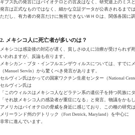
ギブス氏の発言にはバイオテロとの言及はなく、研究途上のミス
発言は正式なものではなく、細かな立証データが公表されるまでは
ただし、有力者の発言だけに無視できないＷＨＯは、関係各国に
2. メキシコ人に死亡者が多いのは？
メキシコは感染後の対応が遅く、貧しさゆえに治療が受けられず
いわれますが、反論も在ります。
メキシカン・ブタ・インフルエンザウィルスについては、すでに
（Manuel Servín）から驚くべき発言があります。
セルヴィン氏はかっての国家ワクチン生産センター（National Center for
セルヴィン氏は
「このウィルスはメキシコ人などラテン系の遺伝子を持つ民族に
「それ故メキシコ人の感染者が重症になる」と発言。物議をかも
アメリカはバイオテロの脅威を身近に感じており、この種の研究
メリーランド州のデトリック（Fort Detrick, Maryland）を中心に
非常に進んでいます。