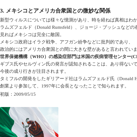
3. メキシコとアメリカ合衆国との微妙な関係
新型ウィルスについては様々な憶測があり、時を経ねば真相はわ
ラムズフェルド（Donald Rumsfeld）、ジョージ・ブッシュなど
見ればメキシコは完全に敵国。
メキシコ政府はイラク戦争、アフガン紛争などに批判的であり、
政治的にはアメリカ合衆国との間に大きな壁があると言われてい
世界保健機構（WHO）の感染症部門は米国の疾病管理センター(CD
ギブス氏やセルヴィン氏の発言が認知されることは、あり得ない
今後の成り行きが注目されます。
タミフルの開発をしたギリアード社はラムズフェルド氏（Donald H. Ru
創業より参加して、1997年に会長となったことで知られます。
初版：2009/05/15