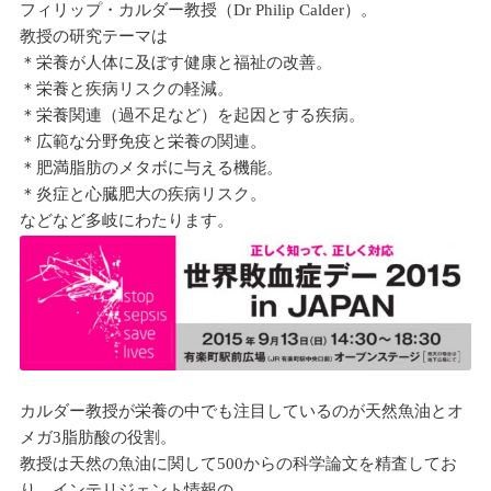
フィリップ・カルダー教授（Dr Philip Calder）。
教授の研究テーマは
＊栄養が人体に及ぼす健康と福祉の改善。
＊栄養と疾病リスクの軽減。
＊栄養関連（過不足など）を起因とする疾病。
＊広範な分野免疫と栄養の関連。
＊肥満脂肪のメタボに与える機能。
＊炎症と心臓肥大の疾病リスク。
などなど多岐にわたります。
カルダー教授が栄養の中でも注目しているのが天然魚油とオ
メガ3脂肪酸の役割。
教授は天然の魚油に関して500からの科学論文を精査してお
り、インテリジェント情報の