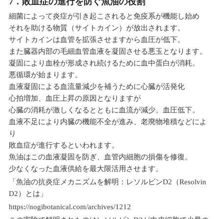
7．敗血症の進行を防ぐ魚油の役割
細菌によって炎症が引き起こされると免疫系が機能し始め
それを助ける物質（サイトカイン）が放出されます。
サイトカインは血管を拡張させますから血圧が低下。
また臓器内部の毛細血管血液を凝固させる悪玉となります。
凝固により血栓が形成され続けるために血中蛋白が消耗。
悪循環が始まります。
血液凝固による血流量減少を補うために心臓が活発化
心拍増加、血圧上昇の原因となりますが
心臓の消耗が激しくなるとともに血流が減少。血圧低下。
血液不足により内臓の機能不全が進み、老廃物堆積などによ
り
敗血症が進行するといわれます。
魚油はこの血液凝固を防ぎ、血管内細胞の損傷を修復。
少なくなった血液供給を最大限活用させます。
「魚油の抗炎症メカニズムを解明：レソルビンD2（Resolvin
D2）とは」
https://nogibotanical.com/archives/1212