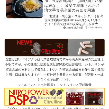
加工食品の地溝油（黒心油）汚染
は底なし： 政変で暴露された台
湾大手食品企業の有毒食用油
1．地溝油（黒心油）スキャンダルは台湾
現政権崩壊の危機2014年9月から12月に
かけて台湾では食の安全を揺るがす大き
な不[続きを読む]
2015年01月06日
2022年05月27日
歴史が浅いバイアグラは化学合成物質ですから長期間服用の安全性は
不明ですが、その機能は窒素合成阻害酵素の阻害機能。 シトルリンが
窒素合成の素材として機能し、レスべが窒素合成酵素を作り出す機能
と切り口は異なりますが、中枢神経を興奮させる媚薬、催淫剤と一線
を引く点では同じです。
シトルリンZ-100%純国産Ｌ－シトルリンと亜鉛酵母
ブドウ・レスベラトロールとＬ－シトルリンのコラボレーション
「ナ