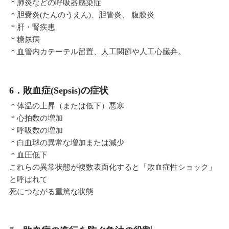
＊肺炎などの呼吸器感染症
＊胆嚢炎(たんのうえん)、胆管炎、 腹膜炎
＊肝・腎疾患
＊糖尿病
＊血管内カテーテル留置、人工関節や人工心臓弁。
6．敗血症(Sepsis)の症状
＊体温の上昇（または低下）悪寒
＊心拍数の増加
＊呼吸数の増加
＊白血球の異常な増加または減少
＊血圧低下
これらの異常状態が複数表面化すると「敗血症性ショック」
と呼ばれて
死につながる重篤な状態