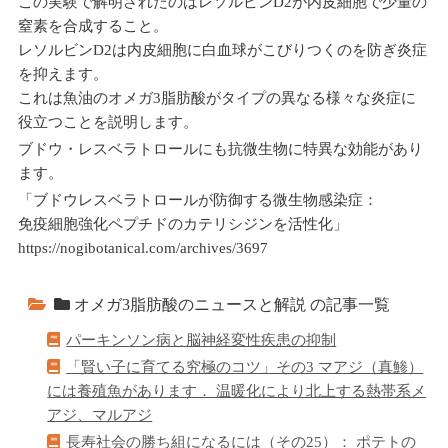
この実験で解明されたのはレソルビンD2が内皮細胞で少量の
窒素を合成すること。
レソルビンD2は内皮細胞に白血球がこびりつくのを防ぎ炎症
を抑えます。
これは魚油のオメガ3脂肪酸がタイプの異なる様々な炎症に
役立つことを説明します。
ブドウ・レスベラトロールにも抗微生物に特異な効能があり
ます。
「ブドウレスベラトロールが防御する微生物感染症：
免疫細胞強化ペプチドのカテリシジンを活性化」
https://nogibotanical.com/archives/3697
オメガ3脂肪酸のニュースと解説 の記事一覧
パーキンソン病と脳神経変性疾患の抑制
「賢い子に育てる究極のコツ」その3 マアジ（真鯵）
には養殖魚があります． 温暖化により北上する熱帯系メ
アジ、マルアジ
長寿社会の勝ち組になるには（その25）： ポテトの