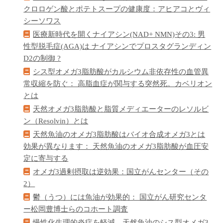
クロロゲン酸とポテトスープの健康度：アヒアコとヴィ
シーソワス
医療新時代を開くナイアシン(NAD+ NMN)その3: 男
性型脱毛症(AGA)は ナイアシンでプロスタグランディン
D2の制御 ?
シス型オメガ3脂肪酸がカルシウム非依存性の血管異
常収縮を防ぐ： 高脂血症が関与する突然死。カベリオン
とは
天然オメガ3脂肪酸と脂質メディエーターのレソルビ
ン（Resolvin）とは
天然魚油のオメガ3脂肪酸はバイオ合成オメガ3とは
効果が異なります： 天然魚油のオメガ3脂肪酸が血圧安
定に寄与する
オメガ3過剰摂取は逆効果：国立がんセンター（その
2）
鬱（うつ）には魚油が効果的： 国立がん研究センタ
ー松岡豊博士らのコホート調査
慢性化生理的炎症を軽減 天然魚油のシス型オメガ3