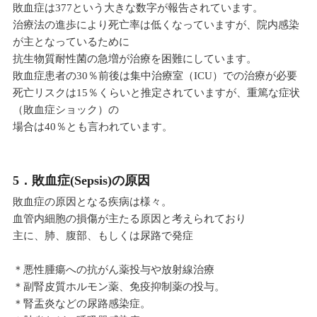
敗血症は377という大きな数字が報告されています。
治療法の進歩により死亡率は低くなっていますが、院内感染
が主となっているために
抗生物質耐性菌の急増が治療を困難にしています。
敗血症患者の30％前後は集中治療室（ICU）での治療が必要
死亡リスクは15％くらいと推定されていますが、重篤な症状
（敗血症ショック）の
場合は40％とも言われています。
5．敗血症(Sepsis)の原因
敗血症の原因となる疾病は様々。
血管内細胞の損傷が主たる原因と考えられており
主に、肺、腹部、もしくは尿路で発症
＊悪性腫瘍への抗がん薬投与や放射線治療
＊副腎皮質ホルモン薬、免疫抑制薬の投与。
＊腎盂炎などの尿路感染症。