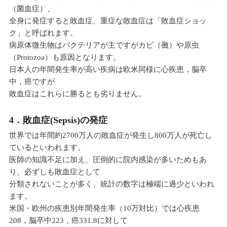
（菌血症）、
全身に発症すると敗血症、重症な敗血症は「敗血症ショッ
ク」と呼ばれます。
病原体微生物はバクテリアが主ですがカビ（黴）や原虫
（Protozoa）も原因となります。
日本人の年間発生率が高い疾病は欧米同様に心疾患，脳卒
中，癌ですが
敗血症はこれらに勝るとも劣りません。
4．敗血症(Sepsis)の発症
世界では年間約2700万人の敗血症が発生し800万人が死亡し
ているといわれます。
医師の知識不足に加え、圧倒的に院内感染が多いためもあ
り、必ずしも敗血症として
分類されないことが多く、統計の数字は極端に過少といわれ
ます。
米国・欧州の疾患別年間発生率（10万対比）では心疾患
208，脳卒中223，癌331.8に対して