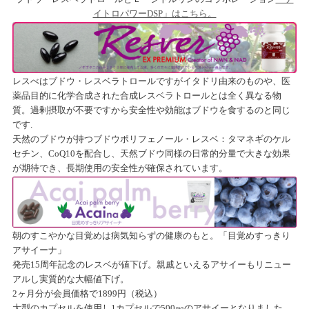
イトロパワーDSP」はこちら。
レスべはブドウ・レスベラトロールですがイタドリ由来のものや、医
薬品目的に化学合成された合成レスベラトロールとは全く異なる物
質。過剰摂取が不要ですから安全性や効能はブドウを食するのと同じ
です.
天然のブドウが持つブドウポリフェノール・レスベ：タマネギのケル
セチン、CoQ10を配合し、天然ブドウ同様の日常的分量で大きな効果
が期待でき、長期使用の安全性が確保されています。
朝のすこやかな目覚めは病気知らずの健康のもと。「目覚めすっきり
アサイーナ」
発売15周年記念のレスベが値下げ。親戚といえるアサイーもリニュー
アルし実質的な大幅値下げ。
2ヶ月分が会員価格で1899円（税込）
大型のカプセルを使用し1カプセルで500㎎のアサイーとなりました。