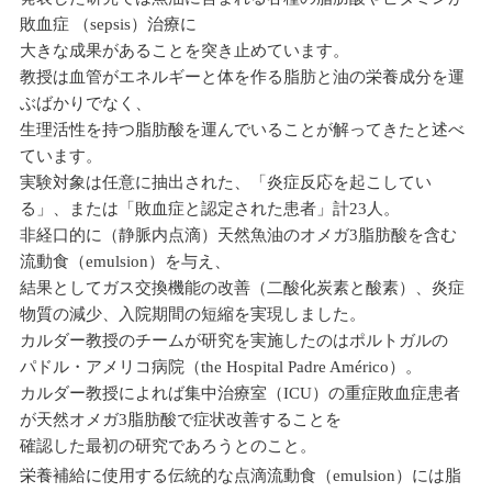
敗血症 （sepsis）治療に
大きな成果があることを突き止めています。
教授は血管がエネルギーと体を作る脂肪と油の栄養成分を運
ぶばかりでなく、
生理活性を持つ脂肪酸を運んでいることが解ってきたと述べ
ています。
実験対象は任意に抽出された、「炎症反応を起こしてい
る」、または「敗血症と認定された患者」計23人。
非経口的に（静脈内点滴）天然魚油のオメガ3脂肪酸を含む
流動食（emulsion）を与え、
結果としてガス交換機能の改善（二酸化炭素と酸素）、炎症
物質の減少、入院期間の短縮を実現しました。
カルダー教授のチームが研究を実施したのはポルトガルの
パドル・アメリコ病院（the Hospital Padre Américo）。
カルダー教授によれば集中治療室（ICU）の重症敗血症患者
が天然オメガ3脂肪酸で症状改善することを
確認した最初の研究であろうとのこと。
栄養補給に使用する伝統的な点滴流動食（emulsion）には脂