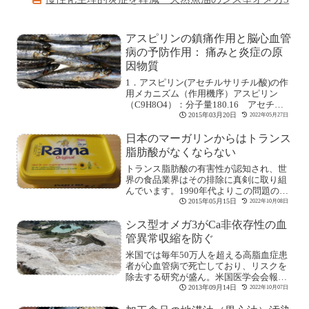
アスピリンの鎮痛作用と脳心血管
病の予防作用： 痛みと炎症の原
因物質
1．アスピリン(アセチルサリチル酸)の作
用メカニズム（作用機序）アスピリン
（C9H8O4）：分子量180.16 アセチル
[続きを読む]
2015年03月20日
2022年05月27日
日本のマーガリンからはトランス
脂肪酸がなくならない
トランス脂肪酸の有害性が認知され、世
界の食品業界はその排除に真剣に取り組
んでいます。1990年代よりこの問題の広
報に取り[続きを読む]
2015年05月15日
2022年10月08日
シス型オメガ3がCa非依存性の血
管異常収縮を防ぐ
米国では毎年50万人を超える高脂血症患
者が心血管病で死亡しており、リスクを
除去する研究が盛ん。米国医学会会報
（The J[続きを読む]
2013年09月14日
2022年10月07日