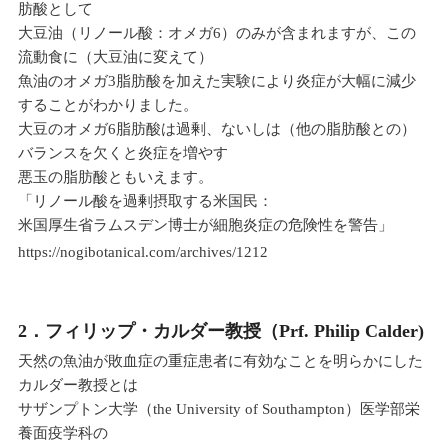
肪酸として
大豆油（リノール酸：オメガ6）のみが含まれますが、この
流動食に（大豆油に変えて）
魚油のオメガ3脂肪酸を加えた実験により炎症が大幅に減少
することがわかりました。
大豆のオメガ6脂肪酸は過剰、ないしは（他の脂肪酸との）
バランスを欠くと炎症を増やす
悪玉の脂肪酸ともいえます。
「リノール酸を過剰摂取する米国民：
米国厚生省ラムスデン博士が細胞炎症の危険性を警告」
https://nogibotanical.com/archives/1212
2．フィリップ・カルダー教授（Prf. Philip Calder)
天然の魚油が敗血症の重症患者に有効なことを明らかにした
カルダー教授とは
サザンプトン大学（the University of Southampton）医学部栄
養面疫学科の