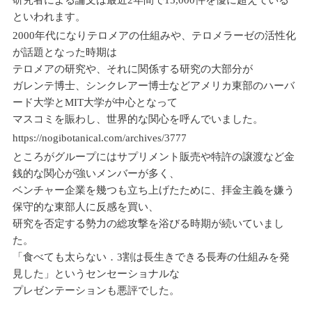
といわれます。
2000年代になりテロメアの仕組みや、テロメラーゼの活性化
が話題となった時期は
テロメアの研究や、それに関係する研究の大部分が
ガレンテ博士、シンクレアー博士などアメリカ東部のハーバ
ード大学とMIT大学が中心となって
マスコミを賑わし、世界的な関心を呼んでいました。
https://nogibotanical.com/archives/3777
ところがグループにはサプリメント販売や特許の譲渡など金
銭的な関心が強いメンバーが多く、
ベンチャー企業を幾つも立ち上げたために、拝金主義を嫌う
保守的な東部人に反感を買い、
研究を否定する勢力の総攻撃を浴びる時期が続いていまし
た。
「食べても太らない．3割は長生きできる長寿の仕組みを発
見した」というセンセーショナルな
プレゼンテーションも悪評でした。