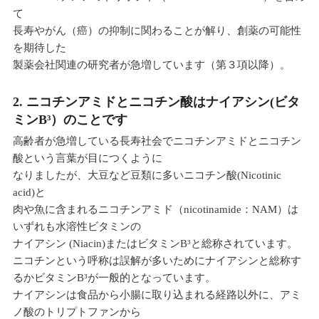
て
長寿やがん（癌）の抑制に関わることが解り、創薬の可能性
を期待した
製薬会社関連の研究者が急増しています（第３項以降）。
2. ニコチンアミドとニコチン酸はナイアシン(ビタ
ミンB³）のことです
高齢者が急増している長寿社会でニコチンアミドとニコチン
酸という言葉が目につくように
なりましたが、大豆など豆類に多いニコチン酸(Nicotinic
acid)と
肉や魚に含まれるニコチンアミド（nicotinamide：NAM）は
いずれも水溶性ビタミンの
ナイアシン (Niacin)またはビタミンB³と総称されています。
ニコチンという呼称は誤解が多いためにナイアシンと総称す
るかビタミンB³が一般的となっています。
ナイアシンは食品から小腸に取り込まれる経路以外に、アミ
ノ酸のトリプトファンから