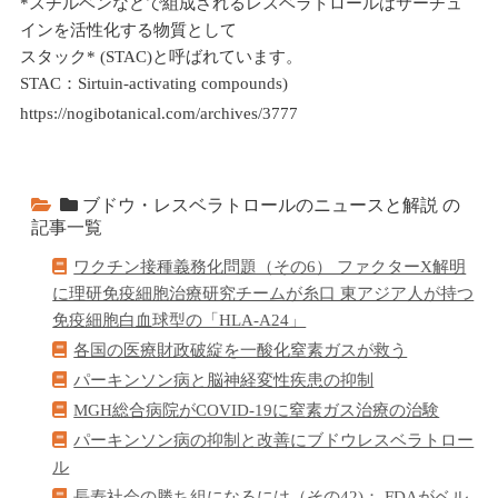
*スチルベンなどで組成されるレスベラトロールはサーチュ
インを活性化する物質として
スタック* (STAC)と呼ばれています。
STAC：Sirtuin-activating compounds)
https://nogibotanical.com/archives/3777
ブドウ・レスベラトロールのニュースと解説 の
記事一覧
ワクチン接種義務化問題（その6） ファクターX解明
に理研免疫細胞治療研究チームが糸口 東アジア人が持つ
免疫細胞白血球型の「HLA-A24」
各国の医療財政破綻を一酸化窒素ガスが救う
パーキンソン病と脳神経変性疾患の抑制
MGH総合病院が​COVID-19に窒素ガス治療の治験
パーキンソン病の抑制と改善にブドウレスベラトロー
ル
長寿社会の勝ち組になるには（その42)： FDAがベル