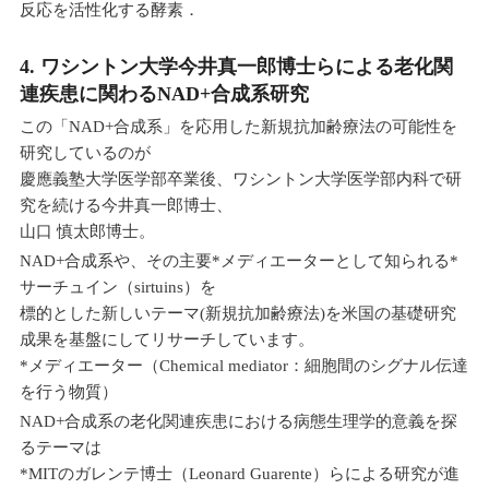
反応を活性化する酵素．
4. ワシントン大学今井真一郎博士らによる老化関
連疾患に関わるNAD+合成系研究
この「NAD+合成系」を応用した新規抗加齢療法の可能性を
研究しているのが
慶應義塾大学医学部卒業後、ワシントン大学医学部内科で研
究を続ける今井真一郎博士、
山口 慎太郎博士。
NAD+合成系や、その主要*メディエーターとして知られる*
サーチュイン（sirtuins）を
標的とした新しいテーマ(新規抗加齢療法)を米国の基礎研究
成果を基盤にしてリサーチしています。
*メディエーター（Chemical mediator：細胞間のシグナル伝達
を行う物質）
NAD+合成系の老化関連疾患における病態生理学的意義を探
るテーマは
*MITのガレンテ博士（Leonard Guarente）らによる研究が進