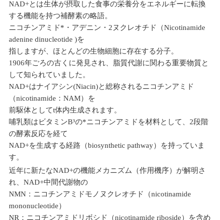
NAD+とは生体が摂取した食事の栄養分をエネルギーに転換
する機能を持つ補酵素の略語。
ニコチンアミド*・アデニン・2ヌクレオチド（Nicotinamide
adenine dinucleotide )を
指しますが、ほとんどの生物細胞に存在する分子。
1906年ごろの古くに発見され、脂質代謝に関わる重要物質と
して知られていました。
NAD+はナイアシン(Niacin)と総称されるニコチンアミド
（nicotinamide：NAM）を
前駆体としてt体内生成されます。
哺乳類はビタミンB³の*ニコチンアミドを材料として、2段階
の酵素反応を経て
NAD+を生成する経路（biosynthetic pathway）を持っていま
す。
近年に新たなNAD+の機能メカニズム（作用機序）が解明さ
れ、NAD+中間代謝物の
NMN：ニコチンアミドモノヌクレオチド（nicotinamide
mononucleotide）
NR：ニコチンアミドリボシド（nicotinamide riboside）を含め