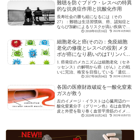
難聴を防ぐブドウ・レスべの特異
的な抗炎症作用と抗酸化作用
長寿社会の勝ち組になるには（その
27）：難聴は生活習慣病、癌、認知症と
ならび加齢によるリスクが高い疾病です
が発症する年齢[続きを読む]
2018年03月16日
2022年10月08日
細胞老化と癌(その2)：免疫細胞
老化の修復とレスベの役割 メタ
ボが癌になり易いのはTリンパ球
の老化
1. 癌発症のメカニズムは細胞老化（セネ
ッセンス）の解明から癌（がん）との戦
いに完治、格安を目指している「遺伝子
編集」の[続きを読む]
2017年08月04日
2025年12月01日
各国の医療財政破綻を一酸化窒素
ガスが救う
左のイメージ・イラストは心臓周辺の一
酸化窒素分子（グリーン色）右は血管内
皮と外壁を取り巻く血管平滑筋のイメー
ジ.平滑筋に[続きを読む]
2020年10月24日
2022年10月07日