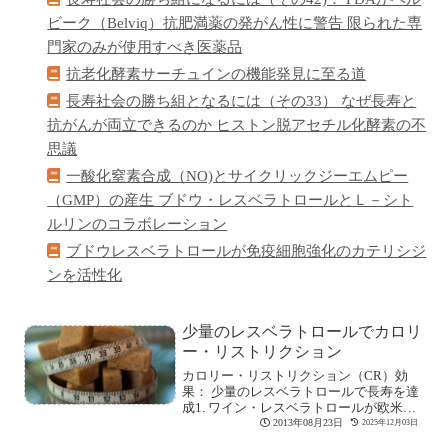
ビーク（Belviq）抗肥満薬の発がん性に警告 限られた専
門家のみが使用すべき医薬品
抗老化酵素サーチュインの機能発見に至る道
長寿社会の勝ち組となるには（その33） なぜ長寿と
抗がんが両立できるのか ヒストン脱アセチル化酵素の不
思議
一酸化窒素合成（NO)とサイクリックジーエムピー
（GMP）の産生 ブドウ・レスベラトロールとＬ－シト
ルリンのコラボレーション
ブドウレスベラトロールが免疫細胞強化のカテリシジ
ンを活性化
少量のレスベラトロールでカロリ
ー・リストリクション
カロリー・リストリクション（CR）効
果： 少量のレスベラトロールで長寿を達
成1. ワイン・レスベラトロールが欧米で
話題沸[続きを読む]
2013年08月23日
2025年12月03日