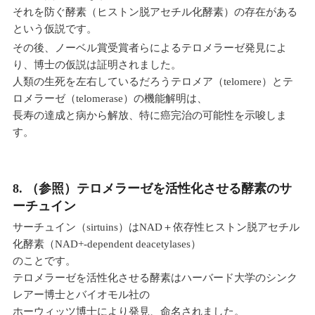
それを防ぐ酵素（ヒストン脱アセチル化酵素）の存在がある
という仮説です。
その後、ノーベル賞受賞者らによるテロメラーゼ発見によ
り、博士の仮説は証明されました。
人類の生死を左右しているだろうテロメア（telomere）とテ
ロメラーゼ（telomerase）の機能解明は、
長寿の達成と病から解放、特に癌完治の可能性を示唆しま
す。
8. （参照）テロメラーゼを活性化させる酵素のサ
ーチュイン
サーチュイン（sirtuins）はNAD＋依存性ヒストン脱アセチル
化酵素（NAD+-dependent deacetylases）
のことです。
テロメラーゼを活性化させる酵素はハーバード大学のシンク
レアー博士とバイオモル社の
ホーウィッツ博士により発見、命名されました。