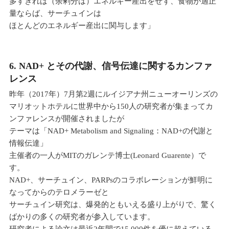
多すぎれば（余剰分は）エネルギー産出をせず、食物が適正
量ならば、サーチュインは
ほとんどのエネルギー産出に関与します」
6. NAD+ とその代謝、信号伝達に関するカンファ
レンス
昨年（2017年）7月第2週にルイジアナ州ニューオーリンズの
マリオットホテルに世界中から150人の研究者が集まってカ
ンファレンスが開催されましたが
テーマは「NAD+ Metabolism and Signaling：NAD+の代謝と
情報伝達」
主催者の一人がMITのガレンテ博士(Leonard Guarente）で
す。
NAD+、サーチュイン、PARPsのコラボレーションが鮮明に
なってからのテロメラーゼと
サーチュイン研究は、爆発的ともいえる盛り上がりで、驚く
ばかりの多くの研究者が参入しています。
研究者による論文は最近2年間で15,000件を優に超えている