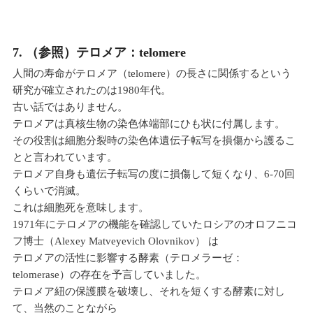
7. （参照）テロメア：telomere
人間の寿命がテロメア（telomere）の長さに関係するという
研究が確立されたのは1980年代。
古い話ではありません。
テロメアは真核生物の染色体端部にひも状に付属します。
その役割は細胞分裂時の染色体遺伝子転写を損傷から護るこ
とと言われています。
テロメア自身も遺伝子転写の度に損傷して短くなり、6-70回
くらいで消滅。
これは細胞死を意味します。
1971年にテロメアの機能を確認していたロシアのオロフニコ
フ博士（Alexey Matveyevich Olovnikov） は
テロメアの活性に影響する酵素（テロメラーゼ：
telomerase）の存在を予言していました。
テロメア紐の保護膜を破壊し、それを短くする酵素に対し
て、当然のことながら