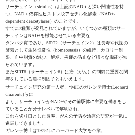
サーチュイン（sirtuins）は上記のNAD＋と深い関連性を持
つ、NAD＋依存性ヒストン脱アセチル化酵素（NAD+-
dependent deacetylases）のことです。
すでに7種類が発見されていますが、いくつかの種類のサー
チュインはNAD+を機能させている主要な
タンパク質であり、SIRT2（サーチュイン2）は長寿や代謝の
酵素として生体恒常性（homeostasis）の維持、カロリー制
限、血中脂質の減少、解糖、炎症の防止など様々な機能が知
られています。
またSIRT6（サーチュイン6）は癌（がん）の制御に重要な関
与をしている癌抑制因子ともいえます。
サーチュイン研究の第一人者、*MITのガレンテ博士(Leonard
Guarente)らに
より、サーチュインがNAD+やその前駆体に主要な働きをし
ていることが分子レベルで解明され、
これを切り口とした長寿、がんの予防や治療の研究が一気に
進展してきました。
ガレンテ博士は1978年にハーバード大学を卒業。