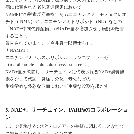
病に代表される老化関連疾患において
NAMPT*の酵素反応産物であるニコチンアミドモノヌクレオ
チド（ NMN）や，ニコチンアミドリボシド（NR）などの
「NAD+中間代謝産物」がNAD+量を増加させ，病態を改善
することも
報告されています。（今井真一郎博士ら）。
＊NAMPT：
ニコチンアミドホスホリボシルトランスフェラーゼ
（nicotinamide phosphoribosyltransferase）
NAD+量を調節し，サーチュインに代表されるNAD+消費酵
素を介して代謝，炎症，分化，老化などの
生物学的な多彩な局面において重要な役割を果たす。
5. NAD+、サーチュイン、PARPsのコラボレーショ
ン
ここで登場するのが*テロメアーの長短に関わることがすで
に知られているサーチュインです。