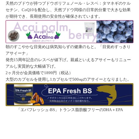
天然のブドウが持つブドウポリフェノール・レスベ：タマネギのケル
セチン、CoQ10を配合し、天然ブドウ同様の日常的分量で大きな効果
が期待でき、長期使用の安全性が確保されています。
朝のすこやかな目覚めは病気知らずの健康のもと。「目覚めすっきり
アサイーナ」
発売15周年記念のレスベが値下げ。親戚といえるアサイーもリニュー
アルし実質的な大幅値下げ。
2ヶ月分が会員価格で1899円（税込）
大型のカプセルを使用し1カプセルで500㎎のアサイーとなりました。
「エパフレッシュ-BS」トランス脂肪酸フリーのDHA＋EPA