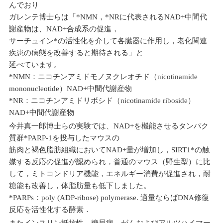
んでおり
ガレンテ博士らは「*NMN，*NRに代表されるNAD+中間代
謝産物は、NAD+合成系の促進，
サーチュイン*の活性化を介して各臓器に作用し，老化関連
疾患の病態を改善すると期待される」と
延べています。
*NMN：ニコチンアミドモノヌクレオチド（nicotinamide
mononucleotide）NAD+中間代謝産物
*NR：ニコチンアミドリボシド（nicotinamide riboside）
NAD+中間代謝産物
今井真一郎博士らの実験では、NAD+を機能させるタンパク
質群*PARP-1を投与したマウスの
筋肉と褐色脂肪組織においてNAD+量が増加し，SIRT1*の触
媒する反応の促進が認められ，普通のマウス（野生型）に比
して，ミトコンドリア機能，エネルギー消費が促進され，耐
糖能も改善し，体脂肪量も低下しました。
*PARPs：poly (ADP-ribose) polymerase. 適量ならばDNA修復
反応を活性化する酵素．
またインスリン抵抗性，糖尿病，がんおよびアルツハイマー