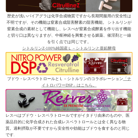
歴史が浅いバイアグラは化学合成物質ですから長期間服用の安全性は
不明ですが、その機能は窒素合成阻害酵素の阻害機能。 シトルリンが
窒素合成の素材として機能し、レスべが窒素合成酵素を作り出す機能
と切り口は異なりますが、中枢神経を興奮させる媚薬、催淫剤と一線
を引く点では同じです。
シトルリンZ-100%純国産Ｌ－シトルリンと亜鉛酵母
ブドウ・レスベラトロールとＬ－シトルリンのコラボレーション
「ナ
イトロパワーDSP」はこちら。
レスべはブドウ・レスベラトロールですがイタドリ由来のものや、医
薬品目的に化学合成された合成レスベラトロールとは全く異なる物
質。過剰摂取が不要ですから安全性や効能はブドウを食するのと同じ
です.