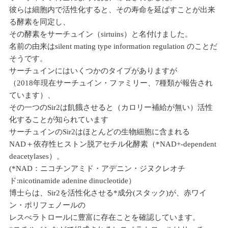
彼らは細胞内で活性化すると、その寿命を延ばすことが出来
る酵素を同定し、
その酵素をサーチュイン（sirtuins）と名付けました。
名前の由来はsilent mating type information regulation のことだ
そうです。
サーチュインにはいくつかのタイプがありますが
（2018年現在サーチュイン・ファミリー、7種類が報告され
ています）、
その一つのSir2は飢餓させると（カロリー補給が無い）活性
化することが知られています
サーチュインのSir2はほとんどの生物細胞に含まれる
NAD＋依存性ヒストン脱アセチル化酵素（*NAD+-dependent
deacetylases）。
(*NAD：ニコチンアミド・アデニン・ジヌクレオチ
ド:nicotinamide adenine dinucleotide）
博士らは、Sir2を活性化させる*成分(スタック)が、赤ワイ
ン・ポリフェノールの
レスべラトロールに豊富に存在ことを確認しています。