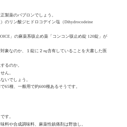
大正製薬のパブロンでしょう。
酸ジヒドロコデイン塩（Dihydrocodeine
OICE」の麻薬系咳止め薬「コンコン咳止め錠 120錠」が
が対象なのか、１錠に２㎎含有していることを大書した医
視するのか。
ません。
れないでしょう。
65種、一般用で約600種あるそうです。
らです。
甘味料や合成調味料、麻薬性鎮痛剤は野放し。