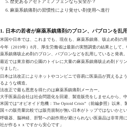
5. 歴史あるアセトアミノフェンなら安全か？
6. 麻薬系鎮痛剤の習慣性により覚せい剤使用へ進行
1. 日本の若者が麻薬系鎮痛剤のブロン、パブロンを乱
米国や日本では、これまでも、現在も、麻薬系鎮痛、咳止め剤の
今年（2019年）8月、厚生労働省は最新の実態調査の結果として
薬系鎮痛咳止め剤のブロン、パブロンなどを乱用していると発表
最近では東京都の公園のトイレに大量の麻薬系鎮痛咳止め剤ドリ
りました。
日本は法改正によりネットやコンビニで容易に医薬品が買えるよ
るような構造。
法改正で最も恩恵を得たのは麻薬系鎮痛剤メーカー。
大手医薬品会社は社会問題化を回避、製造販売をしませんから、
米国では”オピオイド危機：The Opioid Crisis”（前編参
国々の販売量比較では販売規制が無い日本がトップではないかと
呼吸器、脳神経、肝腎への副作用が避けられない医薬品は非常用
社が作るｘｘですから安心です」