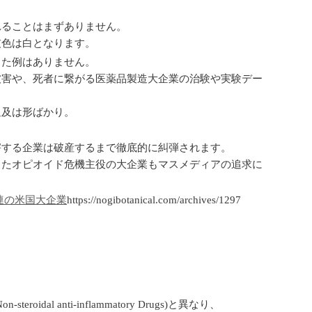
れることはまずありません。
灰色は白となります。
した例はありません。
被害や、死者に繋がる医薬品製造大企業の治験や実験デー
追及は形ばかり。
害する企業は破産するまで徹底的に糾弾されます。
したオピオイド危機主役の大企業もマスメディアの追求に
連の米国大企業
https://nogibotanical.com/archives/1297
al anti-inflammatory Drugs)と異なり、