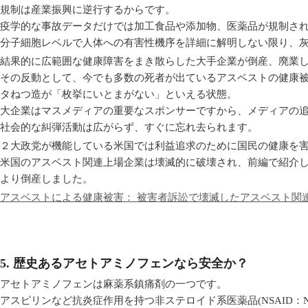
規制は産業振興に逆行するからです。
疫学的な事故データだけでは加工食品や添加物、医薬品が規制さ
分子細胞レベルで人体への有害性機序を詳細に解明しない限り、
結果的に広範囲な健康障害をまき散らした大手企業が倒産、廃業
その反動として、今でも多数の死者が出ているアスベストの健康
タねつ造が「枚挙にいとまがない」といえる状態。
大企業はマスメディアの重要なスポンサーですから、メディアの
社会的な糾弾活動は広がらず、すぐに忘れ去られます。
２大政党が機能している米国では利益追求のために国民の健康を
米国のアスベスト関連上場企業は壊滅的に破壊され、前編で紹介
より倒産しました。
アスベストによる健康被害： 被害者訴訟で壊滅したアスベスト関
5. 歴史あるアセトアミノフェンなら安全か？
アセトアミノフェンは麻薬系鎮痛剤の一つです。
アスピリンなど抗炎症作用を持つ非ステロイド系医薬品(NSAID：Non-steroid