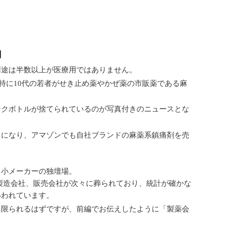
用
用途は半数以上が医療用ではありません。
、特に10代の若者がせき止め薬やかぜ薬の市販薬である麻
。
ンクボトルが捨てられているのが写真付きのニュースとな
うになり、アマゾンでも自社ブランドの麻薬系鎮痛剤を売
中小メーカーの独壇場。
照）以来、製造会社、販売会社が次々に葬られており、統計が確かな
いわれています。
に限られるはずですが、前編でお伝えしたように「製薬会