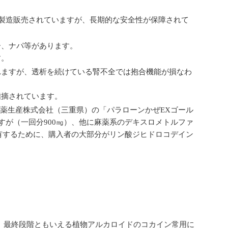
が製造販売されていますが、長期的な安全性が保障されて
ー、ナパ等があります。
す。
れますが、透析を続けている腎不全では抱合機能が損なわ
指摘されています。
医薬生産株式会社（三重県）の「パラローンかぜEXゴール
いますが（一回分900㎎）、他に麻薬系のデキスロメトルファ
含有するために、購入者の大部分がリン酸ジヒドロコデイン
み、最終段階ともいえる植物アルカロイドのコカイン常用に