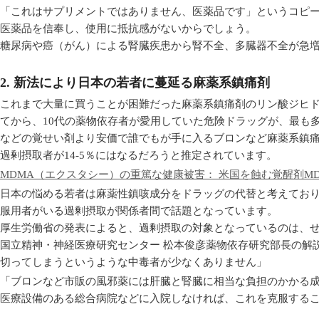
「これはサプリメントではありません、医薬品です」というコピ
医薬品を信奉し、使用に抵抗感がないからでしょう。
糖尿病や癌（がん）による腎臓疾患から腎不全、多臓器不全が急
2. 新法により日本の若者に蔓延る麻薬系鎮痛剤
これまで大量に買うことが困難だった麻薬系鎮痛剤のリン酸ジヒ
てから、10代の薬物依存者が愛用していた危険ドラッグが、最も多かっ
などの覚せい剤より安価で誰でもが手に入るブロンなど麻薬系鎮痛
過剰摂取者が14-5％にはなるだろうと推定されています。
MDMA（エクスタシー）の重篤な健康被害： 米国を蝕む覚醒剤M
日本の悩める若者は麻薬性鎮咳成分をドラッグの代替と考えており、
服用者がいる過剰摂取が関係者間で話題となっています。
厚生労働省の発表によると、過剰摂取の対象となっているのは、せ
国立精神・神経医療研究センター 松本俊彦薬物依存研究部長の解説
切ってしまうというような中毒者が少なくありません」
「ブロンなど市販の風邪薬には肝臓と腎臓に相当な負担のかかる
医療設備のある総合病院などに入院しなければ、これを克服する