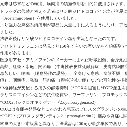
元来は感冒などの頭痛、筋肉痛の鎮痛作用を目的に使用されます
ドラッグの代替と考える若者はリン酸ジヒドロコデイン塩が容易
（Acetaminophen）を使用していました。
より強力な麻薬系鎮痛剤が容易に大量に手に入るようになり、ア
ました。
法改正後はリン酸ジヒドロコデイン塩が主流となったのです。
アセトアミノフェンは発見より150年くらいの歴史がある鎮痛剤
作用があります。
医療用アセトアミノフェンのメーカーによれば呼吸困難、全身潮紅
高熱、紅斑・水疱、関節痛 （中毒性表皮壊死融解症、皮膚粘膜眼
息苦しい、喘鳴 （喘息発作の誘発）、全身けん怠感、食欲不振、
疸）、咽頭痛、発熱、筋肉痛 （顆粒球減少症）などの可能性を指
中枢神経が支配する痛みの酵素抑制（*COXを阻害し*PGE2産
ラリスロマイシンなどの抗生物質や、ワーファリン、プロモック
*COX2: (シクロオキシゲナーゼ2:cyclooxygenase2)
COX2は炎症や発熱などにかかわる悪玉のプロスタグランジンの
*PGE2：(プロスタグランディン2：prostaglandin2）痛みや
容量の大きい市販薬と異なり、医薬品は200㎎が最少単位であり、