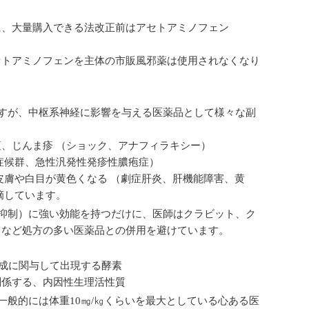
。
に、大量購入できる法改正前はアセトアミノフェン
セトアミノフェンを主体の市販風邪薬は使用されなくなり
ですが、中枢系神経に影響を与える医薬品として様々な副
、じんま疹 （ショック、アナフィラキシー）
症候群、急性汎発性発疹性膿疱症）
皮膚や白目が黄色くなる （劇症肝炎、肝機能障害、黄
摘しています。
生を抑制）に強い効能を持つだけに、医師はクラビット、ク
スなど処方の多い医薬品との併用を避けています。
生成に関与して出現する酵素
炎症に関係する、内因性生理活性質
一般的には体重10㎎/㎏くらいを最大としている心ある医