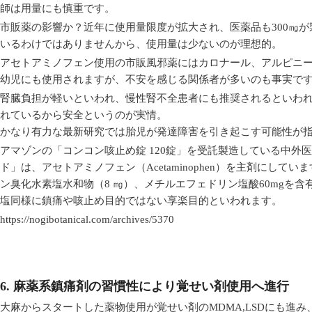
師は用量にも慎重です。
市販薬の影響か？近年に使用量限度が拡大され、医薬品も300㎎
いるわけではありませんから、使用量は少ないのが理想的。
アセトアミノフェン使用の市販風邪薬にはカロナール、アルピニ
幼児にも使用されますが、不安を感じる関係者が多いのも事実で
腎臓負担が軽いといわれ、慢性腎不全患者にも推奨されるといわ
れているから安全というのが実情。
かなり有力な最新研究では胎児が発達障害を引き起こす可能性が
アマゾンの「コンコン咳止め錠 120錠」を受託製造している中外
ド」は、アセトアミノフェン（Acetaminophen）を主剤にして
ン臭化水素塩水和物（8 ㎎）、メチルエフェドリン塩酸60mgを
塩同様に鎮痛や咳止め目的ではない享楽目的といわれます。
https://nogibotanical.com/archives/5370
6. 麻薬系鎮痛剤の習慣性により覚せい剤使用へ進行
大麻からスタートした薬物使用が覚せい剤のMDMA,LSDにも進