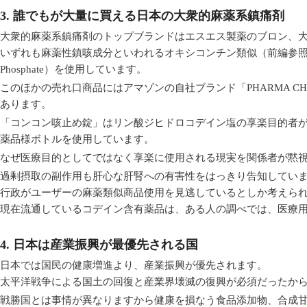
3. 誰でもが大量に買える日本の大衆的麻薬系鎮痛剤
大衆的麻薬系鎮痛剤のトップブランドはエスエス製薬のブロン、
いずれも麻薬性鎮咳成分といわれるオキシコンチン類似（前編参照）のリン
Phosphate）を使用しています。
このほかの売れ口商品にはアマゾンの自社ブランド「PHARMA CH
あります。
「コンコン咳止め錠」はリン酸ジヒドロコデイン塩の享楽目的者
薬品様ボトルを使用しています。
なぜ医療目的としてではなく享楽に使用される現実を関係者が黙
過剰摂取の副作用も肝心な肝腎への有害性をはっきり告知してい
行政がユーザーの麻薬類似商品使用を見逃しているとしか考えら
現在流通しているコデイン含有薬品は、ある人の調べでは、医療用で
4. 日本は産業振興が最優先される国
日本では国民の健康増進より、産業振興が優先されます。
太平洋戦争による国土の回復と産業界壊滅の復興が必須だったか
戦勝国とは事情が異なりますから健康を損なう食品添加物、合成