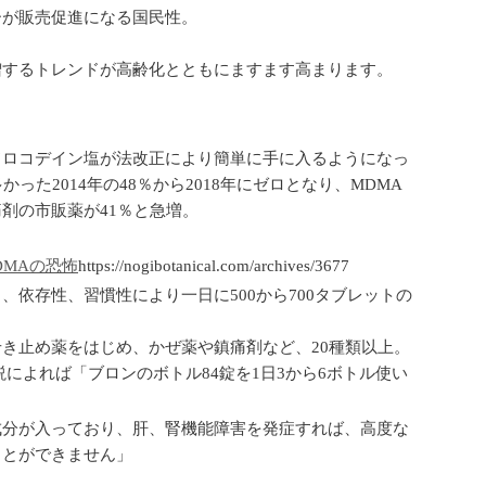
ーが販売促進になる国民性。
増するトレンドが高齢化とともにますます高まります。
ドロコデイン塩が法改正により簡単に手に入るようになっ
た2014年の48％から2018年にゼロとなり、MDMA
剤の市販薬が41％と急増。
DMAの恐怖
https://nogibotanical.com/archives/3677
依存性、習慣性により一日に500から700タブレットの
き止め薬をはじめ、かぜ薬や鎮痛剤など、20種類以上。
によれば「ブロンのボトル84錠を1日3から6ボトル使い
成分が入っており、肝、腎機能障害を発症すれば、高度な
ことができません」