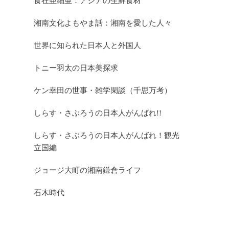
食在亜細亜：アジアの生鮮食材
湘南文化よもやま話：湘南を愛した人々
世界に知られた日本人と外国人
トニー羽太の日本美探求
ケン幸田の世事・雑学閑談（千思万考）
しらす・さぶろうの日本人がんばれ!!
しらす・さぶろうの日本人がんばれ！観光
立国編
ジョージ大町の湘南鎌倉ライフ
石木時代